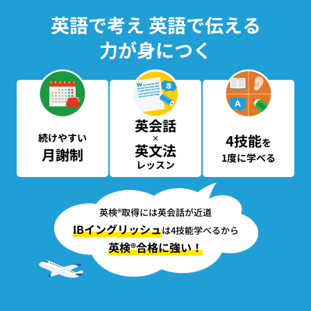
英語で考え 英語で伝える
力が身につく
英会話
続けやすい
4技能
×
を
英文法
月謝制
1度に学べる
レッスン
英検®取得には英会話が近道
IBイングリッシュ
は4技能学べるから
英検®合格に強い！