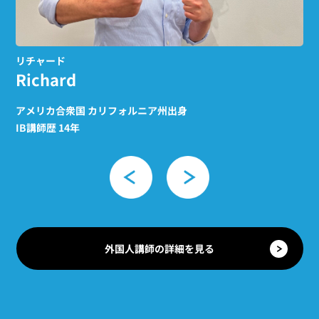
リチャード
ジ
Richard
J
アメリカ合衆国 カリフォルニア州出身
カ
IB講師歴 14年
IB
外国人講師の詳細を見る