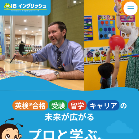
英検®合格
受験
留学
キャリア
の
未来が広がる
プロと学ぶ、