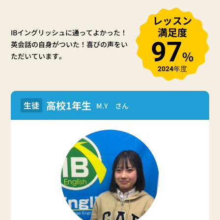
レッスン
満足度
IBイングリッシュに通ってよかった！
97
英会話の自身がついた！
喜びの声をい
%
ただいています。
2024年度
高校1年生
生徒
M.Y さん