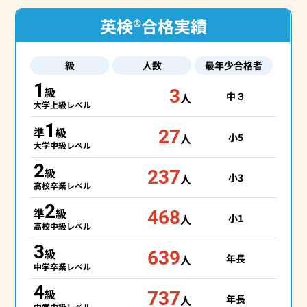
英検®合格実績
級
人数
最年少合格者
1
級
3
中３
人
大学上級レベル
1
準
級
27
人
小5
大学中級レベル
2
級
237
人
小3
高校卒業レベル
2
準
級
468
人
小1
高校中級レベル
3
級
639
人
年長
中学卒業レベル
4
級
737
人
年長
中学中級レベル