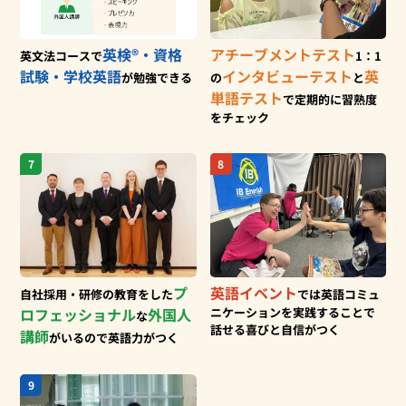
英検®・資格
アチーブメントテスト
英文法コースで
1：1
試験・
学校英語
インタビューテスト
英
が勉強できる
の
と
単語テスト
で
定期的に習熟度
をチェック
7
8
プ
英語イベント
自社採用・研修の教育をした
では
英語コミュ
ロフェッショナル
外国人
ニケーションを
実践することで
な
話せる喜びと自信がつく
講師
がいるので英語力がつく
9