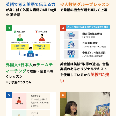
英語で考え
英語で伝える力
少人数制
グループレッスン
が身に付く
外国人講師のAll Engli
で
発話の機会が増え楽しく上達
sh 英会話
3
4
外国人+日本人
チームテ
英会話は英検®取得の近道。合格
の
実績
のあるオリジナルテキスト
ィーチング
で
理解・定着へ導
英検®に強
を使用
しているから
くレッスン
い
※小学生クラスのみ
5
6