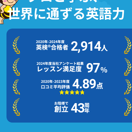
世界に通ずる英語力
2,914
2020年-2024年度
人
英検®合格者
97
2024年度当社アンケート結果
レッスン満足度
%
4.89
2020年-2023年度
点
口コミ平均評価
お陰様で
43
周
創立
年