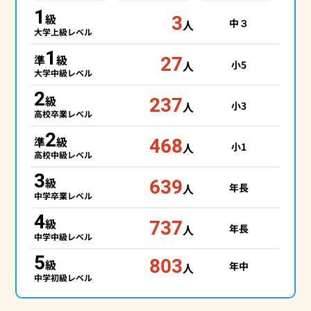
1
級
3
中３
人
大学上級レベル
1
準
級
27
人
小5
大学中級レベル
2
級
237
人
小3
高校卒業レベル
2
準
級
468
人
小1
高校中級レベル
3
級
639
人
年長
中学卒業レベル
4
級
737
人
年長
中学中級レベル
5
803
級
年中
人
中学初級レベル