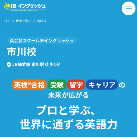
TOP
教室を探す
市川校
英会話スクールIBイングリッシュ
市川校
JR総武線 市川駅 徒歩1分
英検®合格
受験
留学
キャリア
の
未来が広がる
プロと学ぶ、
世界に通ずる英語力