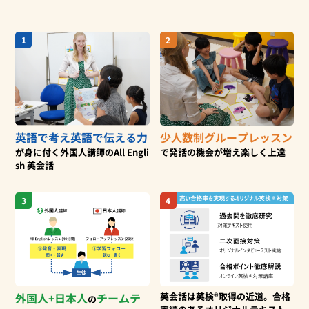
1
2
英語で考え
英語で伝える力
少人数制
グループレッスン
が身に付く
外国人講師のAll Engli
で
発話の機会が増え楽しく上達
sh 英会話
3
4
外国人+日本人
チームテ
英会話は英検®取得の近道。合格
の