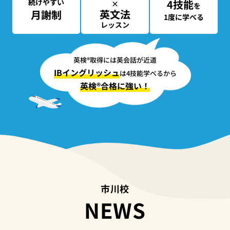
続けやすい
4技能
×
を
英文法
月謝制
1度に学べる
レッスン
英検®取得には英会話が近道
IBイングリッシュ
は4技能学べるから
英検®合格に強い！
市川校
NEWS