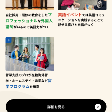
プ
英語イベント
自社採用・研修の教育をした
では
英語コミュ
ロフェッショナル
外国人
ニケーションを
実践することで
な
話せる喜びと自信がつく
講師
がいるので英語力がつく
9
留学支援のプロが在籍
海外留
留
学・ホームステイ・進学など
学プログラム
を用意
詳細を見る