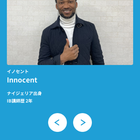
トーマス
ダ
Thomas
D
ニュージーランド出身
エ
IB講師歴 6年
IB