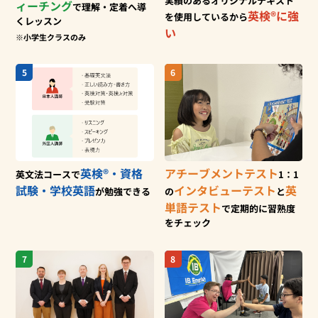
実績
のあるオリジナルテキスト
ィーチング
で
理解・定着へ導
英検®に強
を使用
しているから
くレッスン
い
※小学生クラスのみ
5
6
英検®・資格
アチーブメントテスト
英文法コースで
1：1
試験・
学校英語
インタビューテスト
英
が勉強できる
の
と
単語テスト
で
定期的に習熟度
をチェック
7
8